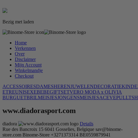
Bezig met laden
Home
Verkennen
Over
Disclaimer
Mijn Account
Winkelmandje
Checkout
ACCESSOIRES
DAMES
HEREN
JUWELEN
DECORATIE
KINDE
ETRE
UNISEXE
BEBE
GIFTSET
VERO MODA x OLIVIA
BURGUET
BRIL
MEISJES
JONGENS
MEISJES
ACE
VE
PULL
T
SH
www.diadorasport.com
diadora
Details
Rue des Bancroix 15
6041 Gosselies, Belgique
sav@binome-
store.com
Binome-Store
+3271373314
BE0559879941